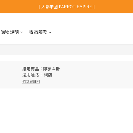
┃大鸚帝國 PARROT EMPIRE┃
購物說明
寄宿服務
指定商品：即享 4 折
適用通路：
網店
條款與細則