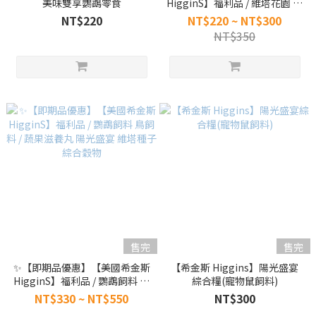
美味雙享鸚鵡零食
HigginS】福利品 / 維塔花園 陽
光盛宴 綜合糧 / 小動物糧 鼠飼
NT$220
NT$220 ~ NT$300
料 鼠糧
NT$350
售完
售完
✨【即期品優惠】【美國希金斯
【希金斯 Higgins】陽光盛宴
HigginS】福利品 / 鸚鵡飼料 鳥
綜合糧(寵物鼠飼料)
飼料 / 蔬果滋養丸 陽光盛宴 維
NT$330 ~ NT$550
NT$300
塔種子 綜合穀物