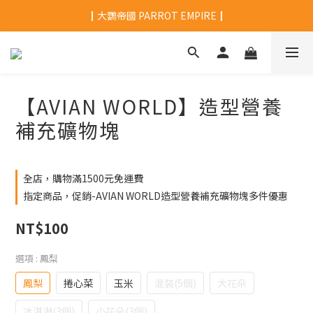
┃大鸚帝國 PARROT EMPIRE┃
【AVIAN WORLD】造型營養
補充礦物塊
全店，購物滿1500元免運費
指定商品，促銷-AVIAN WORLD造型營養補充礦物塊多件優惠
NT$100
選項
: 鳳梨
鳳梨
捲心菜
玉米
混裝(5個)
大花朵
冰淇淋(3個)
小花朵(3個)