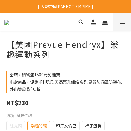
┃大鸚帝國 PARROT EMPIRE┃
【美國Prevue Hendryx】樂
趣運動系列
全店，購物滿1500元免運費
指定商品，促銷-PH玩具.天然築巢纖維系列.鳥籠防濺罩防灑布.
外出雙肩背包5折
NT$230
選項
: 樂趣竹環
迪克西
樂趣竹環
印第安倫巴
杯子蛋糕