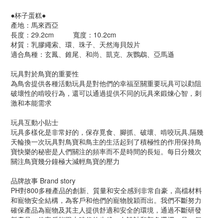
●
杯子蛋糕
●
產地：馬來西亞
長度：29.2cm  	寬度：10.2cm
材質：乳膠繩索、環、珠子、天然海貝殼片	
適合鳥種：玄鳳、錐尾、和尚、凱克、灰鸚鵡、亞馬遜
玩具對於鳥寶的重要性
為鳥舍提供各種活動玩具是對他們的幸福至關重要玩具可以勸阻
破壞性的啃咬行為，還可以通過提供不同的玩具來鍛煉心智，刺
激和本能需求
玩具互動小貼士
玩具多樣化是非常好的，保存覓食、腳抓、破壞、啃咬玩具,隔幾
天輪換一次玩具對鳥寶和鳥主的生活起到了積極性的作用保持鳥
寶快樂的秘密是人們關注的頻率而不是時間的長短。每日分幾次
關注鳥寶幾分鐘極大減輕鳥寶的壓力
品牌故事 Brand story
PH對800多種產品的創新、質量和安全感到非常自豪，高檔材料
和寵物安全結構，為客戶和他們的寵物脫穎而出。我們不斷努力
確保產品為寵物及其主人提供舒適和安全的環境，通過不斷研發