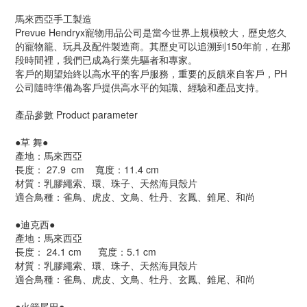
馬來西亞手工製造
Prevue Hendryx寵物用品公司是當今世界上規模較大，歷史悠久
的寵物籠、玩具及配件製造商。其歷史可以追溯到150年前，在那
段時間裡，我們已成為行業先驅者和專家。
客戶的期望始終以高水平的客戶服務，重要的反饋來自客戶，PH
公司隨時準備為客戶提供高水平的知識、經驗和產品支持。
產品參數 Product parameter 
●
草 舞
●
產地：馬來西亞
長度： 27.9  cm    寬度：11.4 cm 
材質：乳膠繩索、環、珠子、天然海貝殼片	
適合鳥種：雀鳥、虎皮、文鳥、牡丹、玄鳳、錐尾、和尚 
●
迪克西
●
產地：馬來西亞
長度： 24.1 cm      
寬度：5.1 cm 
材質：乳膠繩索、環、珠子、天然海貝殼片	
適合鳥種：雀鳥、虎皮、文鳥、牡丹、玄鳳、錐尾、和尚
●
火箭尾巴
●